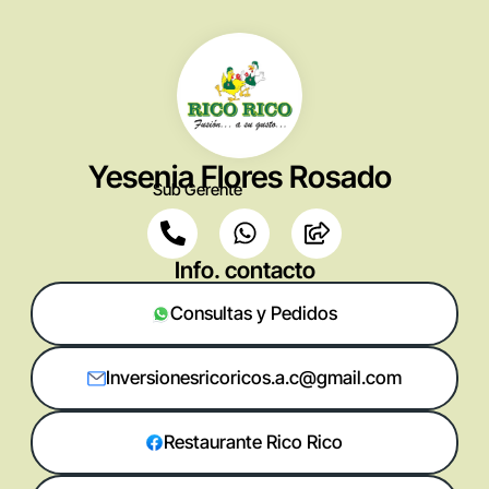
Yesenia Flores Rosado
Sub Gerente
Info. contacto
Consultas y Pedidos
Inversionesricoricos.a.c@gmail.com
Restaurante Rico Rico