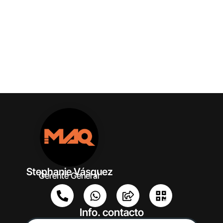
Stephanie Vásquez
Gerente General
Info. contacto