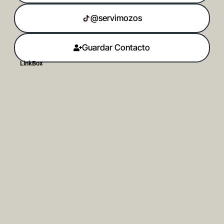
@servimozos
Guardar Contacto
LinkBox