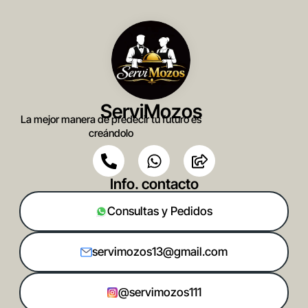
ServiMozos
La mejor manera de predecir tu futuro es
creándolo
Info. contacto
Consultas y Pedidos
servimozos13@gmail.com
@servimozos111