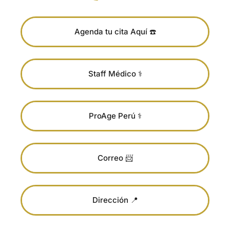
Agenda tu cita Aquí ☎️
Staff Médico ⚕️
ProAge Perú ⚕️
Correo 📨
Dirección 📍