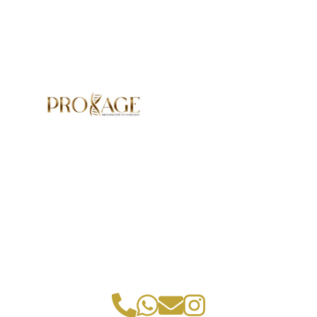
Especialistas en medicina estética
avanzada y láser
RUC: 20613978870