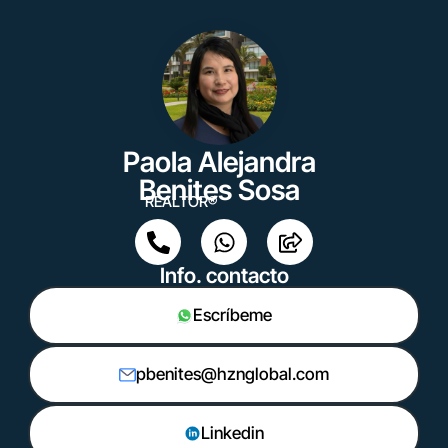
Paola Alejandra
Benites Sosa
REALTOR®
Info. contacto
Escríbeme
pbenites@hznglobal.com
Linkedin