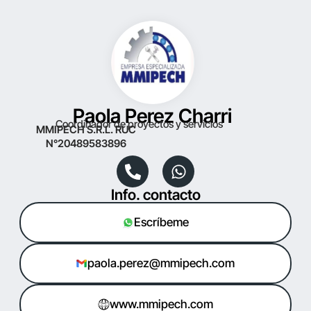
Paola Perez Charri
Coordinador de proyectos y servicios
MMIPECH S.R.L. RUC
N°20489583896
Info. contacto
Escríbeme
paola.perez@mmipech.com
www.mmipech.com