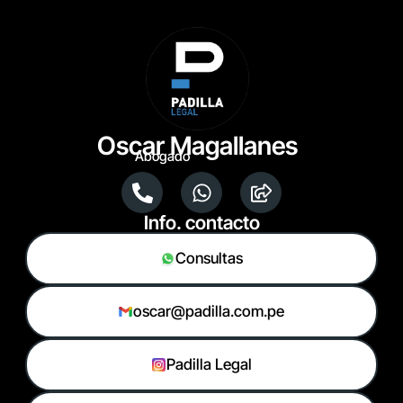
Oscar Magallanes
Abogado
Info. contacto
Consultas
oscar@padilla.com.pe
Padilla Legal