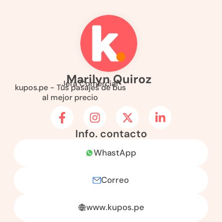
Marilyn Quiroz
Jefa Comercial
kupos.pe - Tus pasajes de bus
al mejor precio
Info. contacto
WhastApp
Correo
www.kupos.pe