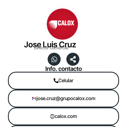
Jose Luis Cruz
Director Comercial
Info. contacto
Celular
jose.cruz@grupocalox.com
calox.com