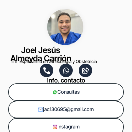
Joel Jesús
Almeyda Carrión
👨🏼‍⚕️ Especialista en Ginecología y Obstetricia
Info. contacto
Consultas
jac130695@gmail.com
Instagram