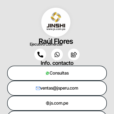
Raúl Flores
Ejecutivo Comercial
Info. contacto
Consultas
ventas@jsperu.com
js.com.pe