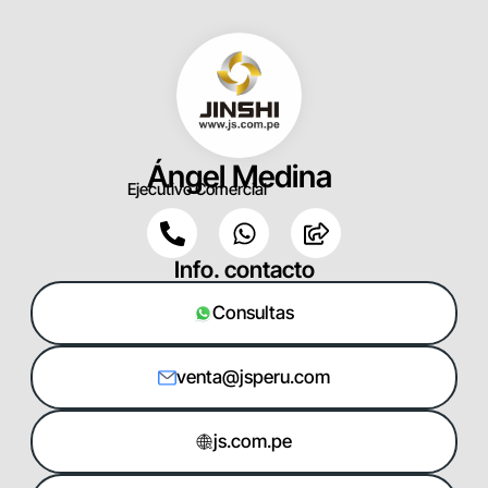
Ángel Medina
Ejecutivo Comercial
Info. contacto
Consultas
venta@jsperu.com
js.com.pe