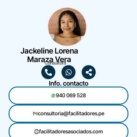
Jackeline Lorena
Maraza Vera
Consultora
Info. contacto
940 069 528
consultoria@facilitadores.pe
facilitadoresasociados.com