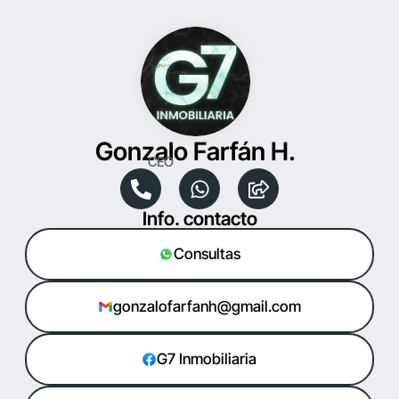
Gonzalo Farfán H.
CEO
Info. contacto
Consultas
gonzalofarfanh@gmail.com
G7 Inmobiliaria