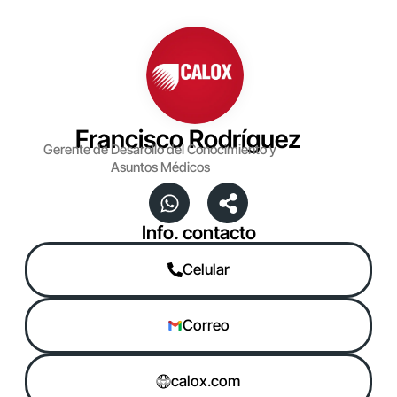
Francisco Rodríguez
Gerente de Desarollo del Conocimiento y
Asuntos Médicos
Info. contacto
Celular
Correo
calox.com