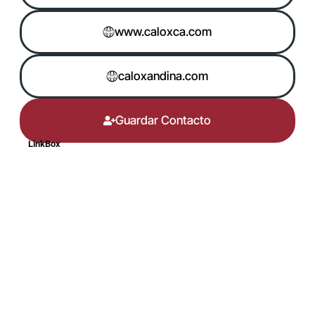
www.caloxca.com
caloxandina.com
Guardar Contacto
LinkBox