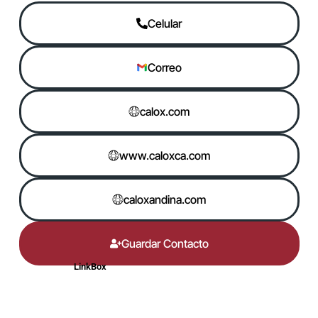
Celular
Correo
calox.com
www.caloxca.com
caloxandina.com
Guardar Contacto
LinkBox