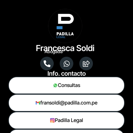
Francesca Soldi
Abogada
Info. contacto
Consultas
fransoldi@padilla.com.pe
Padilla Legal