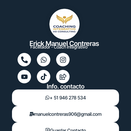
Erick Manuel Contreras
Facilitador - Coach Integrativo
Info. contacto
+ 51 946 278 534
manuelcontreras906@gmail.com
Guardar Contacto