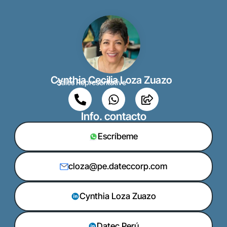
Cynthia Cecilia Loza Zuazo
Sales Representative
Info. contacto
Escríbeme
cloza@pe.dateccorp.com
Cynthia Loza Zuazo
Datec Perú