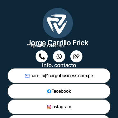
Jorge Carrillo Frick
Ejecutivo Comercial
Info. contacto
jcarrillo@cargobusiness.com.pe
Facebook
Instagram