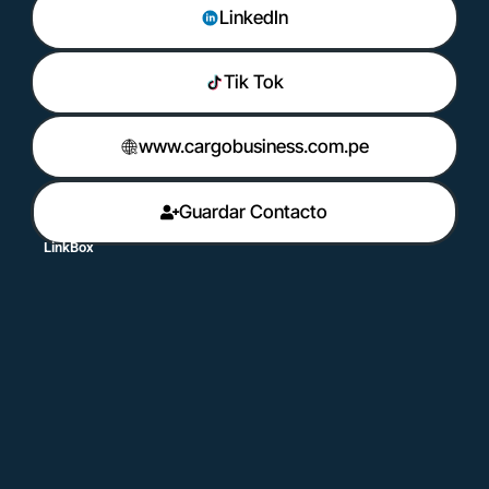
LinkedIn
Tik Tok
www.cargobusiness.com.pe
Guardar Contacto
LinkBox