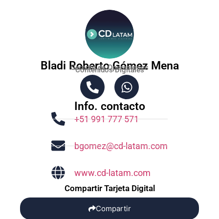
Bladi Roberto Gómez Mena
Gerente de Operaciones
Contenidos Digitales
Info. contacto
+51 991 777 571‬
bgomez@cd-latam.com
www.cd-latam.com
Compartir Tarjeta Digital
Compartir