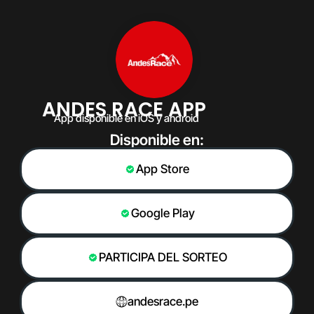
ANDES RACE APP
App disponible en iOS y android
Disponible en:
App Store
Google Play
PARTICIPA DEL SORTEO
andesrace.pe