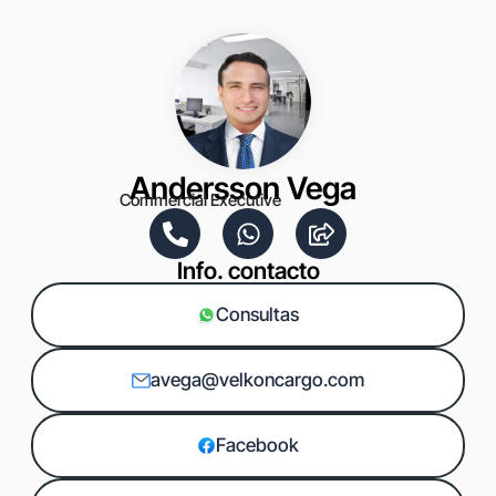
Andersson Vega
Commercial Executive
Info. contacto
Consultas
avega@velkoncargo.com
Facebook